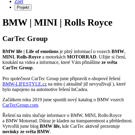
Zpět
Projekt
BMW | MINI | Rolls Royce
CarTec Group
BMW life |
Life of emotions
je plný informací o vozech
BMW
,
MINI
,
Rolls-Royce
a motorkách
MOTORRAD
. Užijte si čtení,
koukání na videa a informace, které Vám přinášíme
ze světa
CarTec Group
.
Pro společnost CarTec Group jsme připravili e-shopové řešení
BMW-LIFESTYLE.cz
na míru ( aktuálně již nevyužívají ), které
bylo napojeno na automotive řešení InCadea.
Začátkem roku 2019 jsme spustili nový katalog o BMW vozech
CarTecGroup.com
.
Řešení na míru slučuje informace o BMW, MINI, Rolls-Royce
a BMW Motorrad. Důraz je kladen na transparentnost a přehlednost.
Vytvořili jsme blog
BMW life,
kde CarTec aktivně prezentuje
novinky ze světa BMW
.