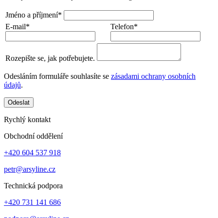
Jméno a příjmení*
E-mail*
Telefon*
Rozepište se, jak potřebujete.
Odesláním formuláře souhlasíte se
zásadami ochrany osobních
údajů
.
Odeslat
Rychlý kontakt
Obchodní oddělení
+420 604 537 918
petr@arsyline.cz
Technická podpora
+420 731 141 686