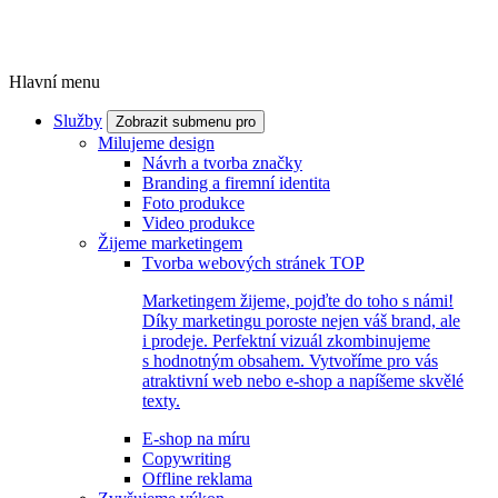
Hlavní menu
Služby
Zobrazit submenu pro
Milujeme design
Návrh a tvorba značky
Branding a firemní identita
Foto produkce
Video produkce
Žijeme marketingem
Tvorba webových stránek
TOP
Marketingem žijeme, pojďte do toho s námi!
Díky marketingu poroste nejen váš brand, ale
i prodeje. Perfektní vizuál zkombinujeme
s hodnotným obsahem. Vytvoříme pro vás
atraktivní web nebo e-shop a napíšeme skvělé
texty.
E-shop na míru
Copywriting
Offline reklama