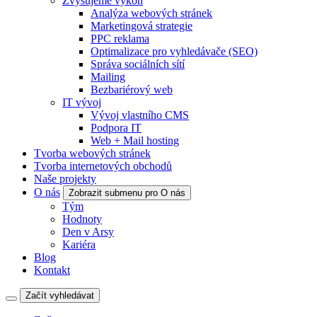
Zvyšujeme výkon
Analýza webových stránek
Marketingová strategie
PPC reklama
Optimalizace pro vyhledávače (SEO)
Správa sociálních sítí
Mailing
Bezbariérový web
IT vývoj
Vývoj vlastního CMS
Podpora IT
Web + Mail hosting
Tvorba webových stránek
Tvorba internetových obchodů
Naše projekty
O nás
Zobrazit submenu pro O nás
Tým
Hodnoty
Den v Arsy
Kariéra
Blog
Kontakt
Začít vyhledávat