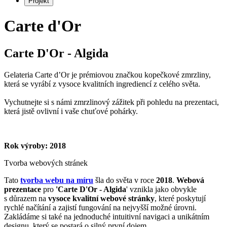
Projekt
Carte d'Or
Carte D'Or - Algida
Gelateria Carte d’Or je prémiovou značkou kopečkové zmrzliny,
která se vyrábí z vysoce kvalitních ingrediencí z celého světa.
Vychutnejte si s námi zmrzlinový zážitek při pohledu na prezentaci,
která jistě ovlivní i vaše chuťové pohárky.
Rok výroby: 2018
Tvorba webových stránek
Tato
tvorba webu na míru
šla do světa v roce
2018
.
Webová
prezentace
pro
'Carte D'Or - Algida
' vznikla jako obvykle
s důrazem na
vysoce kvalitní webové stránky
, které poskytují
rychlé načítání a zajistí fungování na nejvyšší možné úrovni.
Zakládáme si také na jednoduché intuitivní navigaci a unikátním
designu, který se postará o silný první dojem.