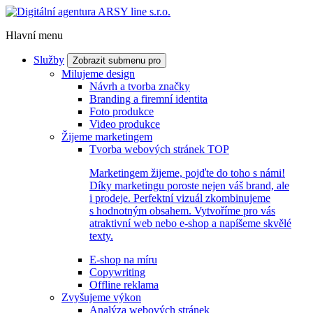
Hlavní menu
Služby
Zobrazit submenu pro
Milujeme design
Návrh a tvorba značky
Branding a firemní identita
Foto produkce
Video produkce
Žijeme marketingem
Tvorba webových stránek
TOP
Marketingem žijeme, pojďte do toho s námi!
Díky marketingu poroste nejen váš brand, ale
i prodeje. Perfektní vizuál zkombinujeme
s hodnotným obsahem. Vytvoříme pro vás
atraktivní web nebo e-shop a napíšeme skvělé
texty.
E-shop na míru
Copywriting
Offline reklama
Zvyšujeme výkon
Analýza webových stránek