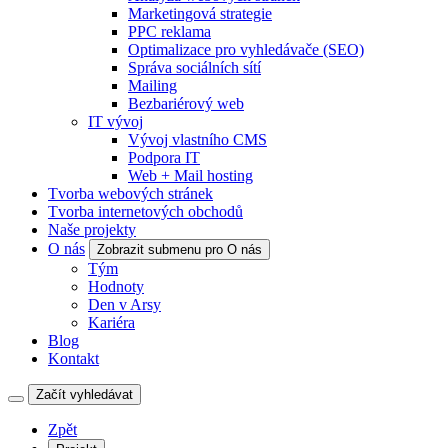
Marketingová strategie
PPC reklama
Optimalizace pro vyhledávače (SEO)
Správa sociálních sítí
Mailing
Bezbariérový web
IT vývoj
Vývoj vlastního CMS
Podpora IT
Web + Mail hosting
Tvorba webových stránek
Tvorba internetových obchodů
Naše projekty
O nás
Zobrazit submenu pro O nás
Tým
Hodnoty
Den v Arsy
Kariéra
Blog
Kontakt
Začít vyhledávat
Zpět