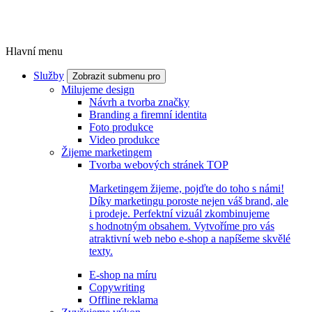
Hlavní menu
Služby
Zobrazit submenu pro
Milujeme design
Návrh a tvorba značky
Branding a firemní identita
Foto produkce
Video produkce
Žijeme marketingem
Tvorba webových stránek
TOP
Marketingem žijeme, pojďte do toho s námi!
Díky marketingu poroste nejen váš brand, ale
i prodeje. Perfektní vizuál zkombinujeme
s hodnotným obsahem. Vytvoříme pro vás
atraktivní web nebo e-shop a napíšeme skvělé
texty.
E-shop na míru
Copywriting
Offline reklama