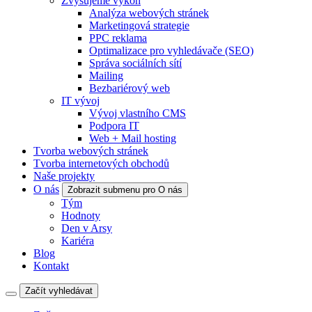
Zvyšujeme výkon
Analýza webových stránek
Marketingová strategie
PPC reklama
Optimalizace pro vyhledávače (SEO)
Správa sociálních sítí
Mailing
Bezbariérový web
IT vývoj
Vývoj vlastního CMS
Podpora IT
Web + Mail hosting
Tvorba webových stránek
Tvorba internetových obchodů
Naše projekty
O nás
Zobrazit submenu pro O nás
Tým
Hodnoty
Den v Arsy
Kariéra
Blog
Kontakt
Začít vyhledávat