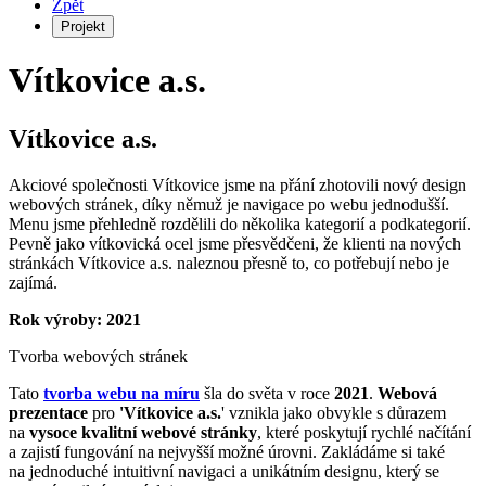
Zpět
Projekt
Vítkovice a.s.
Vítkovice a.s.
Akciové společnosti Vítkovice jsme na přání zhotovili nový design
webových stránek, díky němuž je navigace po webu jednodušší.
Menu jsme přehledně rozdělili do několika kategorií a podkategorií.
Pevně jako vítkovická ocel jsme přesvědčeni, že klienti na nových
stránkách Vítkovice a.s. naleznou přesně to, co potřebují nebo je
zajímá.
Rok výroby: 2021
Tvorba webových stránek
Tato
tvorba webu na míru
šla do světa v roce
2021
.
Webová
prezentace
pro
'Vítkovice a.s.
' vznikla jako obvykle s důrazem
na
vysoce kvalitní webové stránky
, které poskytují rychlé načítání
a zajistí fungování na nejvyšší možné úrovni. Zakládáme si také
na jednoduché intuitivní navigaci a unikátním designu, který se