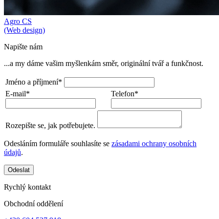
Agro CS
(Web design)
Napište nám
...a my dáme vašim myšlenkám směr, originální tvář a funkčnost.
Jméno a příjmení*
E-mail*
Telefon*
Rozepište se, jak potřebujete.
Odesláním formuláře souhlasíte se
zásadami ochrany osobních
údajů
.
Odeslat
Rychlý kontakt
Obchodní oddělení