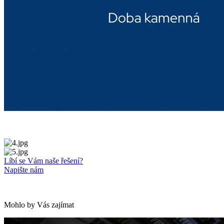
Líbí se Vám naše řešení?
Napište nám
Mohlo by Vás zajímat