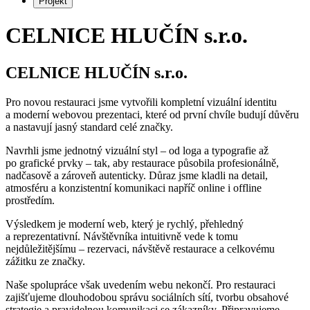
Projekt
CELNICE HLUČÍN s.r.o.
CELNICE HLUČÍN s.r.o.
Pro novou restauraci jsme vytvořili kompletní vizuální identitu
a moderní webovou prezentaci, které od první chvíle budují důvěru
a nastavují jasný standard celé značky.
Navrhli jsme jednotný vizuální styl – od loga a typografie až
po grafické prvky – tak, aby restaurace působila profesionálně,
nadčasově a zároveň autenticky. Důraz jsme kladli na detail,
atmosféru a konzistentní komunikaci napříč online i offline
prostředím.
Výsledkem je moderní web, který je rychlý, přehledný
a reprezentativní. Návštěvníka intuitivně vede k tomu
nejdůležitějšímu – rezervaci, návštěvě restaurace a celkovému
zážitku ze značky.
Naše spolupráce však uvedením webu nekončí. Pro restauraci
zajišťujeme dlouhodobou správu sociálních sítí, tvorbu obsahové
strategie a pravidelnou komunikaci se zákazníky. Připravujeme