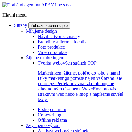
Hlavní menu
Služby
Zobrazit submenu pro
Milujeme design
Návrh a tvorba značky
Branding a firemní identita
Foto produkce
Video produkce
Žijeme marketingem
Tvorba webových stránek
TOP
Marketingem žijeme, pojďte do toho s námi!
Díky marketingu poroste nejen váš brand, ale
i prodeje. Perfektní vizuál zkombinujeme
s hodnotným obsahem. Vytvoříme pro vás
atraktivní web nebo e-shop a napíšeme skvělé
texty.
E-shop na míru
Copywriting
Offline reklama
Zvyšujeme výkon
Analýza webových stránek