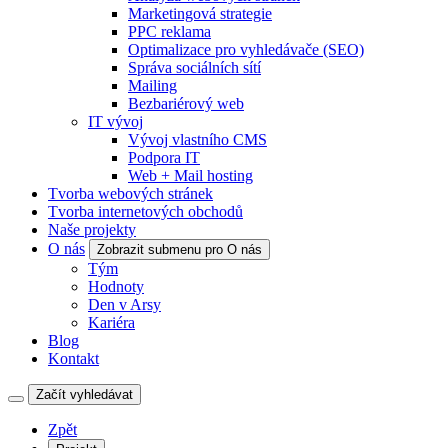
Marketingová strategie
PPC reklama
Optimalizace pro vyhledávače (SEO)
Správa sociálních sítí
Mailing
Bezbariérový web
IT vývoj
Vývoj vlastního CMS
Podpora IT
Web + Mail hosting
Tvorba webových stránek
Tvorba internetových obchodů
Naše projekty
O nás
Zobrazit submenu pro O nás
Tým
Hodnoty
Den v Arsy
Kariéra
Blog
Kontakt
Začít vyhledávat
Zpět