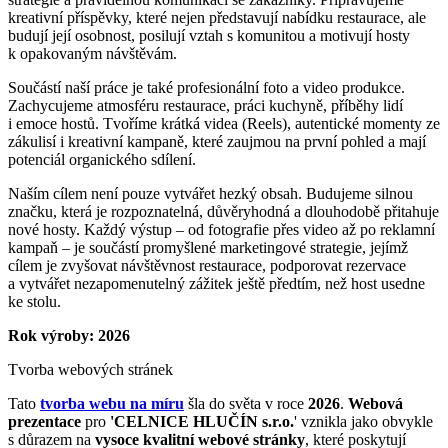
kreativní příspěvky, které nejen představují nabídku restaurace, ale
budují její osobnost, posilují vztah s komunitou a motivují hosty
k opakovaným návštěvám.
Součástí naší práce je také profesionální foto a video produkce.
Zachycujeme atmosféru restaurace, práci kuchyně, příběhy lidí
i emoce hostů. Tvoříme krátká videa (Reels), autentické momenty ze
zákulisí i kreativní kampaně, které zaujmou na první pohled a mají
potenciál organického sdílení.
Naším cílem není pouze vytvářet hezký obsah. Budujeme silnou
značku, která je rozpoznatelná, důvěryhodná a dlouhodobě přitahuje
nové hosty. Každý výstup – od fotografie přes video až po reklamní
kampaň – je součástí promyšlené marketingové strategie, jejímž
cílem je zvyšovat návštěvnost restaurace, podporovat rezervace
a vytvářet nezapomenutelný zážitek ještě předtím, než host usedne
ke stolu.
Rok výroby: 2026
Tvorba webových stránek
Tato
tvorba webu na míru
šla do světa v roce
2026
.
Webová
prezentace
pro
'CELNICE HLUČÍN s.r.o.
' vznikla jako obvykle
s důrazem na
vysoce kvalitní webové stránky
, které poskytují