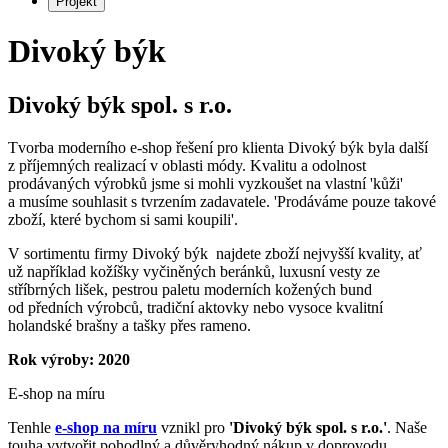
Projekt
Divoký býk
Divoký býk spol. s r.o.
Tvorba moderního e-shop řešení pro klienta Divoký býk byla další
z příjemných realizací v oblasti módy. Kvalitu a odolnost
prodávaných výrobků jsme si mohli vyzkoušet na vlastní 'kůži'
a musíme souhlasit s tvrzením zadavatele. 'Prodáváme pouze takové
zboží, které bychom si sami koupili'.
V sortimentu firmy Divoký býk najdete zboží nejvyšší kvality, ať
už například kožíšky vyčiněných beránků, luxusní vesty ze
stříbrných lišek, pestrou paletu moderních kožených bund
od předních výrobců, tradiční aktovky nebo vysoce kvalitní
holandské brašny a tašky přes rameno.
Rok výroby: 2020
E-shop na míru
Tenhle
e-shop na míru
vznikl pro
'Divoký býk spol. s r.o.'
. Naše
touha vytvořit pohodlný a důvěryhodný nákup v doprovodu