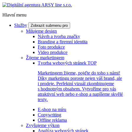
Hlavní menu
Služby
Zobrazit submenu pro
Milujeme design
Návrh a tvorba značky
Branding a firemní identita
Foto produkce
Video produkce
Žijeme marketingem
Tvorba webových stránek
TOP
Marketingem žijeme, pojďte do toho s námi!
Díky marketingu poroste nejen váš brand, ale
i prodeje. Perfektní vizuál zkombinujeme
s hodnotným obsahem. Vytvoříme pro vás
atraktivní web nebo e-shop a napíšeme skvělé
texty.
E-shop na míru
Copywriting
Offline reklama
Zvyšujeme výkon
Analýza webových stránek