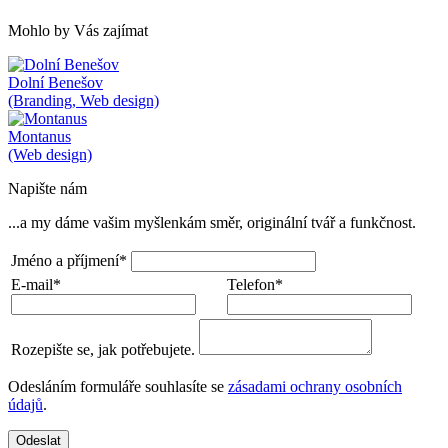
Mohlo by Vás zajímat
Dolní Benešov
(Branding, Web design)
Montanus
(Web design)
Napište nám
...a my dáme vašim myšlenkám směr, originální tvář a funkčnost.
Jméno a příjmení*
E-mail*
Telefon*
Rozepište se, jak potřebujete.
Odesláním formuláře souhlasíte se
zásadami ochrany osobních
údajů
.
Odeslat