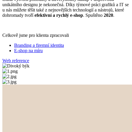
unikátního designu je nekonečná. Díky týmové práci grafiků a IT se
u nás můžete těšit také z nejnovějších technologií a nástrojů, které
dohromady tvoří
efektivní a rychlý e-shop
. Spuštěno
2020
.
Celkově jsme pro klienta zpracovali
Branding a firemní identita
E-shop na míru
Web reference