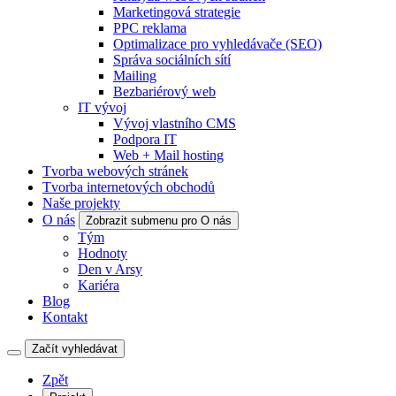
Marketingová strategie
PPC reklama
Optimalizace pro vyhledávače (SEO)
Správa sociálních sítí
Mailing
Bezbariérový web
IT vývoj
Vývoj vlastního CMS
Podpora IT
Web + Mail hosting
Tvorba webových stránek
Tvorba internetových obchodů
Naše projekty
O nás
Zobrazit submenu pro O nás
Tým
Hodnoty
Den v Arsy
Kariéra
Blog
Kontakt
Začít vyhledávat
Zpět