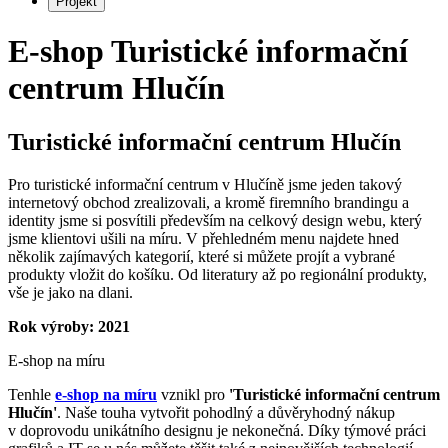
Projekt
E-shop Turistické informační
centrum Hlučín
Turistické informační centrum Hlučín
Pro turistické informační centrum v Hlučíně jsme jeden takový
internetový obchod zrealizovali, a kromě firemního brandingu a
identity jsme si posvítili především na celkový design webu, který
jsme klientovi ušili na míru. V přehledném menu najdete hned
několik zajímavých kategorií, které si můžete projít a vybrané
produkty vložit do košíku. Od literatury až po regionální produkty,
vše je jako na dlani.
Rok výroby: 2021
E-shop na míru
Tenhle
e-shop na míru
vznikl pro
'Turistické informační centrum
Hlučín'
. Naše touha vytvořit pohodlný a důvěryhodný nákup
v doprovodu unikátního designu je nekonečná. Díky týmové práci