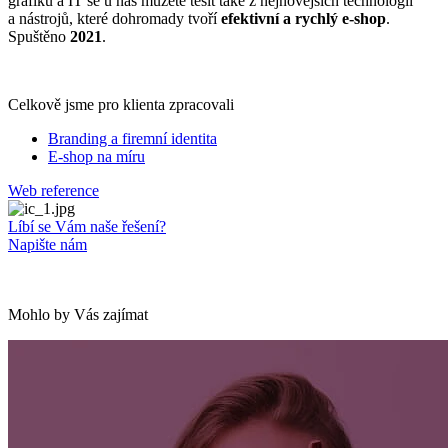
grafiků a IT se u nás můžete těšit také z nejnovějších technologií
a nástrojů, které dohromady tvoří
efektivní a rychlý e-shop
.
Spuštěno
2021
.
Celkově jsme pro klienta zpracovali
Branding a firemní identita
E-shop na míru
Web reference
Líbí se Vám naše řešení?
Napište nám
Mohlo by Vás zajímat