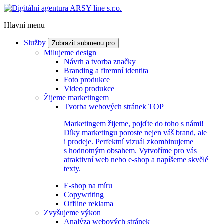
Hlavní menu
Služby
Zobrazit submenu pro
Milujeme design
Návrh a tvorba značky
Branding a firemní identita
Foto produkce
Video produkce
Žijeme marketingem
Tvorba webových stránek
TOP
Marketingem žijeme, pojďte do toho s námi!
Díky marketingu poroste nejen váš brand, ale
i prodeje. Perfektní vizuál zkombinujeme
s hodnotným obsahem. Vytvoříme pro vás
atraktivní web nebo e-shop a napíšeme skvělé
texty.
E-shop na míru
Copywriting
Offline reklama
Zvyšujeme výkon
Analýza webových stránek