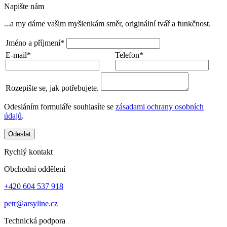
Napište nám
...a my dáme vašim myšlenkám směr, originální tvář a funkčnost.
Jméno a příjmení*
E-mail*
Telefon*
Rozepište se, jak potřebujete.
Odesláním formuláře souhlasíte se
zásadami ochrany osobních
údajů
.
Odeslat
Rychlý kontakt
Obchodní oddělení
+420 604 537 918
petr@arsyline.cz
Technická podpora