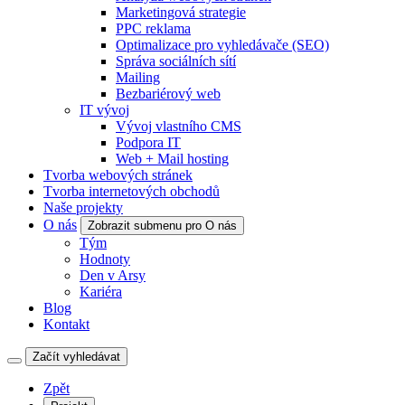
Marketingová strategie
PPC reklama
Optimalizace pro vyhledávače (SEO)
Správa sociálních sítí
Mailing
Bezbariérový web
IT vývoj
Vývoj vlastního CMS
Podpora IT
Web + Mail hosting
Tvorba webových stránek
Tvorba internetových obchodů
Naše projekty
O nás
Zobrazit submenu pro O nás
Tým
Hodnoty
Den v Arsy
Kariéra
Blog
Kontakt
Začít vyhledávat
Zpět