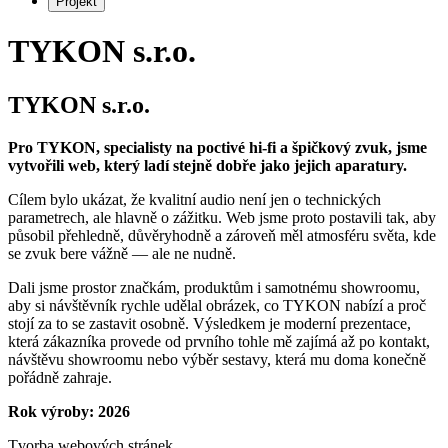
Projekt
TYKON s.r.o.
TYKON s.r.o.
Pro TYKON, specialisty na poctivé hi-fi a špičkový zvuk, jsme
vytvořili web, který ladí stejně dobře jako jejich aparatury.
Cílem bylo ukázat, že kvalitní audio není jen o technických
parametrech, ale hlavně o zážitku. Web jsme proto postavili tak, aby
působil přehledně, důvěryhodně a zároveň měl atmosféru světa, kde
se zvuk bere vážně — ale ne nudně.
Dali jsme prostor značkám, produktům i samotnému showroomu,
aby si návštěvník rychle udělal obrázek, co TYKON nabízí a proč
stojí za to se zastavit osobně. Výsledkem je moderní prezentace,
která zákazníka provede od prvního tohle mě zajímá až po kontakt,
návštěvu showroomu nebo výběr sestavy, která mu doma konečně
pořádně zahraje.
Rok výroby: 2026
Tvorba webových stránek