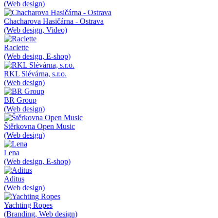
(Web design)
Chacharova Hasičárna - Ostrava
(Web design, Video)
Raclette
(Web design, E-shop)
RKL Slévárna, s.r.o.
(Web design)
BR Group
(Web design)
Štěrkovna Open Music
(Web design)
Lena
(Web design, E-shop)
Aditus
(Web design)
Yachting Ropes
(Branding, Web design)