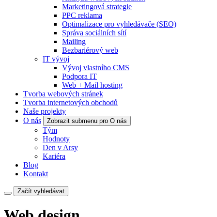
Marketingová strategie
PPC reklama
Optimalizace pro vyhledávače (SEO)
Správa sociálních sítí
Mailing
Bezbariérový web
IT vývoj
Vývoj vlastního CMS
Podpora IT
Web + Mail hosting
Tvorba webových stránek
Tvorba internetových obchodů
Naše projekty
O nás
Zobrazit submenu pro O nás
Tým
Hodnoty
Den v Arsy
Kariéra
Blog
Kontakt
Začít vyhledávat
Web design