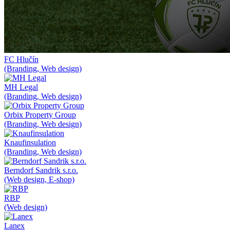
FC Hlučín
(Branding, Web design)
MH Legal
(Branding, Web design)
Orbix Property Group
(Branding, Web design)
Knaufinsulation
(Branding, Web design)
Berndorf Sandrik s.r.o.
(Web design, E-shop)
RBP
(Web design)
Lanex