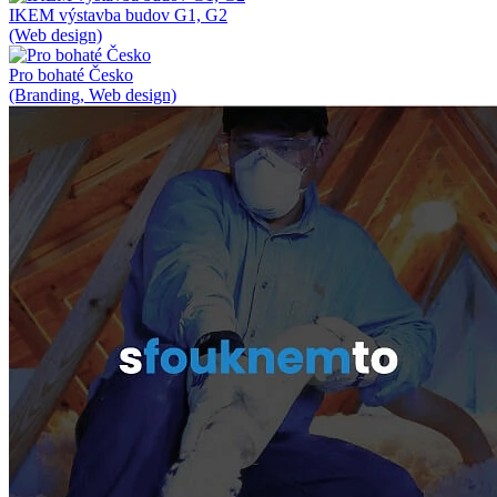
IKEM výstavba budov G1, G2
(Web design)
Pro bohaté Česko
(Branding, Web design)