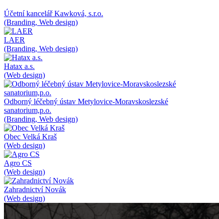
Účetní kancelář Kawková, s.r.o.
(Branding, Web design)
LAER
(Branding, Web design)
Hatax a.s.
(Web design)
Odborný léčebný ústav Metylovice-Moravskoslezské
sanatorium,p.o.
(Branding, Web design)
Obec Velká Kraš
(Web design)
Agro CS
(Web design)
Zahradnictví Novák
(Web design)