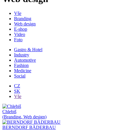
Vše
Branding
Web design
E-shop
Video
Foto
Gastro & Hotel
Industry
Automotive
Fashion
Medicine
Social
CZ
SK
Vše
Chlebiš
(Branding, Web design)
BERNDORF BÄDERBAU