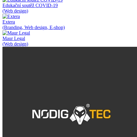
Edukační soutěž COVID-19
(Web design)
Extera
(Branding, Web design, E-shop)
Maur Legal
(Web design)