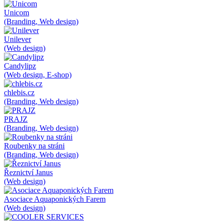
Unicom
(Branding, Web design)
Unilever
(Web design)
Candylipz
(Web design, E-shop)
chlebis.cz
(Branding, Web design)
PRAJZ
(Branding, Web design)
Roubenky na stráni
(Branding, Web design)
Řeznictví Janus
(Web design)
Asociace Aquaponických Farem
(Web design)