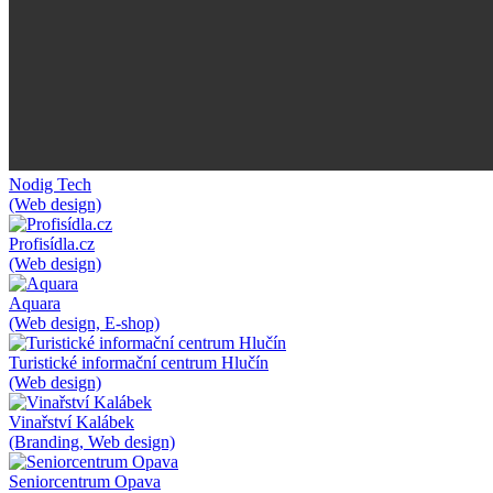
Nodig Tech
(Web design)
Profisídla.cz
(Web design)
Aquara
(Web design, E-shop)
Turistické informační centrum Hlučín
(Web design)
Vinařství Kalábek
(Branding, Web design)
Seniorcentrum Opava