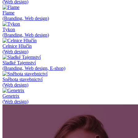
(Web design)
Flame
(Branding, Web design)
Tykon
(Branding, Web design)
Celnice Hlučín
(Web design)
Sladké Tajemství
(Branding, Web design, E-shop)
Sněhota stavebnictví
(Web design)
Genetrix
(Web design)