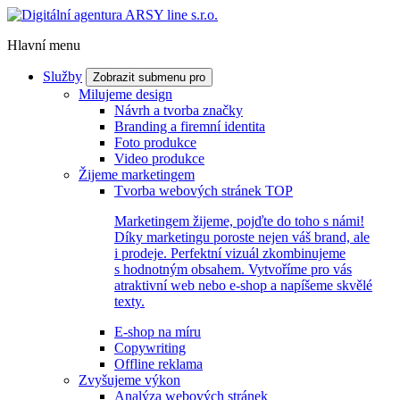
Hlavní menu
Služby
Zobrazit submenu pro
Milujeme design
Návrh a tvorba značky
Branding a firemní identita
Foto produkce
Video produkce
Žijeme marketingem
Tvorba webových stránek
TOP
Marketingem žijeme, pojďte do toho s námi!
Díky marketingu poroste nejen váš brand, ale
i prodeje. Perfektní vizuál zkombinujeme
s hodnotným obsahem. Vytvoříme pro vás
atraktivní web nebo e-shop a napíšeme skvělé
texty.
E-shop na míru
Copywriting
Offline reklama
Zvyšujeme výkon
Analýza webových stránek