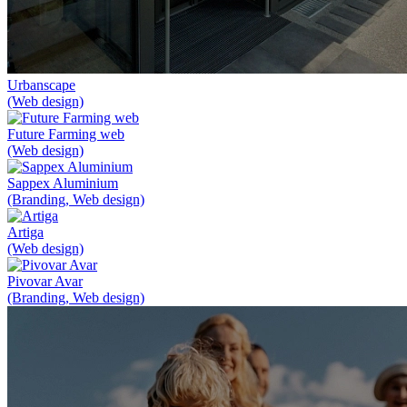
Urbanscape
(Web design)
Future Farming web
(Web design)
Sappex Aluminium
(Branding, Web design)
Artiga
(Web design)
Pivovar Avar
(Branding, Web design)